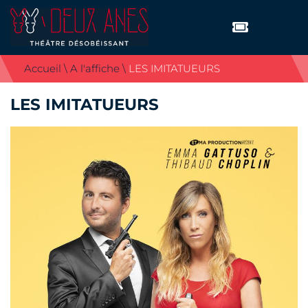
Accueil
\
A l'affiche
\
LES IMITATUEURS
THÉÂTRE
L’équipe
LES IMITATUEURS
Histoire
Galerie Photos
A L’AFFICHE
ACTUALITÉS
PRODUITS
Les livres des chansonniers
Les DVD
PRATIQUE