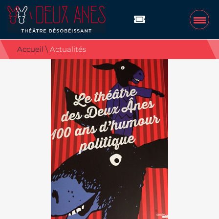
Accueil
\
Actualités
THÉÂTRE
L’équipe
Histoire
Galerie Photos
A L’AFFICHE
ACTUALITÉS
PRODUITS
Les livres des chansonniers
Les DVD
PRATIQUE