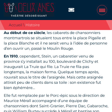
Accueil
\
Histoire
THÉÂTRE
Au début de ce siècle
, les cabarets de chansonniers
L’équipe
montmartrois se situaient tous entre la place Pigalle et
la place Blanche et il ne serait venu à l’idée de personne
Histoire
d’en ouvrir un, passé le Moulin Rouge.
Galerie Photos
En 1910
, cependant, Stein, un cabaretier venu de
province s’y installait au 100, boulevard de Clichy et
A L’AFFICHE
inaugurait La Truie qui file. La Truie ne fila pas
longtemps, la maison ferma. Quelque temps après,
ACTUALITÉS
rouvrait sous le titre de l’araignée. Mais cette araignée
PRODUITS
attirait peu de clients dans sa toile : son existence fut
bien éphémère…
Les livres des chansonniers
Elle fut remplacée par le Porc-épic sous le direction de
Les DVD
Maurice Mérall accompagné d’une équipe de
chansonniers dont Saint-Granier, Pierre Dac, Gabaroche,
PRATIQUE
puis William Burtey succède à Mérall et baptise son