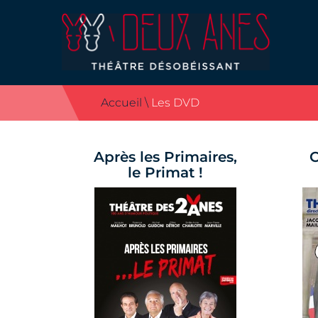
Accueil
\
Les DVD
Après les Primaires,
C
le Primat !