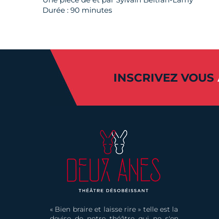
Durée : 90 minutes
INSCRIVEZ VOUS
« Bien braire et laisse rire » telle est la
devise de notre théâtre qui ne s'en