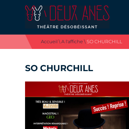
Accueil
\
A l'affiche
\
SO CHURCHILL
SO CHURCHILL